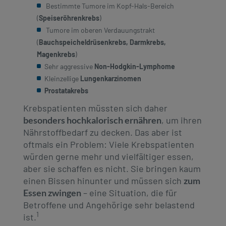
Bestimmte Tumore im Kopf-Hals-Bereich
(
Speiseröhrenkrebs
)
Tumore im oberen Verdauungstrakt
(
Bauchspeicheldrüsenkrebs, Darmkrebs,
Magenkrebs
)
Sehr aggressive
Non-Hodgkin-Lymphome
Kleinzellige
Lungenkarzinomen
Prostatakrebs
Krebspatienten müssten sich daher
besonders hochkalorisch ernähren
, um ihren
Nährstoffbedarf zu decken. Das aber ist
oftmals ein Problem: Viele Krebspatienten
würden gerne mehr und vielfältiger essen,
aber sie schaffen es nicht. Sie bringen kaum
einen Bissen hinunter und müssen sich
zum
Essen zwingen
– eine Situation, die für
Betroffene und Angehörige sehr belastend
1
ist.