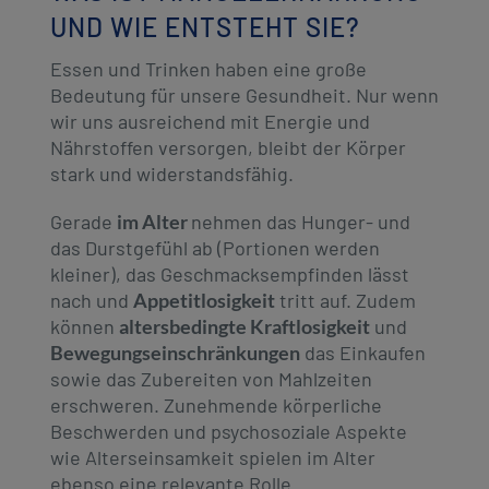
revamp
Social
Investitionen
UND WIE ENTSTEHT SIE?
revamp
Ansicht wechseln
v2
Essen und Trinken haben eine große
Bedeutung für unsere Gesundheit. Nur wenn
wir uns ausreichend mit Energie und
Nährstoffen versorgen, bleibt der Körper
stark und widerstandsfähig.
Gerade
im Alter
nehmen das Hunger- und
das Durstgefühl ab (Portionen werden
kleiner), das Geschmacksempfinden lässt
nach und
Appetitlosigkeit
tritt auf. Zudem
können
altersbedingte Kraftlosigkeit
und
Bewegungseinschränkungen
das Einkaufen
sowie das Zubereiten von Mahlzeiten
erschweren. Zunehmende körperliche
Beschwerden und psychosoziale Aspekte
wie Alterseinsamkeit spielen im Alter
ebenso eine relevante Rolle.