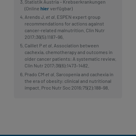
Statistik Austria – Krebserkrankungen
(Online
hier
verfügbar)
Arends J.
et al
. ESPEN expert group
recommendations for actions against
cancer-related malnutrition. Clin Nutr
2017;36(5):1187–96.
Caillet P
et al
. Association between
cachexia, chemotherapy and outcomes in
older cancer patients: A systematic review.
Clin Nutr 2017;36(6):1473–1482.
Prado CM
et al
. Sarcopenia and cachexia in
the era of obesity: clinical and nutritional
impact. Proc Nutr Soc 2016;75(2):188–98.