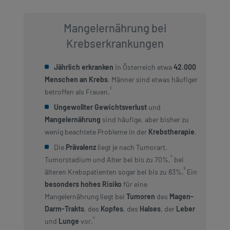
Mangelernährung bei
Krebserkrankungen​
Jährlich erkranken
in Österreich etwa
42.000
Menschen an Krebs
. Männer sind etwas häufiger
³​
betroffen als Frauen.
Ungewollter Gewichtsverlust
und
Mangelernährung
sind häufige, aber bisher zu
wenig beachtete Probleme in der
Krebstherapie
.
Die
Prävalenz
liegt je nach Tumorart,
⁴
Tumorstadium und Alter bei bis zu 70%,
bei
⁵
älteren Krebspatienten sogar bei bis zu 83%.
Ein
besonders hohes Risiko
für eine
Mangelernährung liegt bei
Tumoren
des
Magen-
Darm-Trakts
, des
Kopfes
, des
Halses
, der
Leber
⁴
und
Lunge
vor.