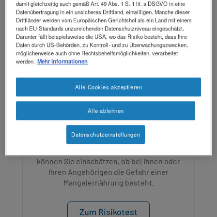
damit gleichzeitig auch gemäß Art. 49 Abs. 1 S. 1 lit. a DSGVO in eine
Datenübertragung in ein unsicheres Drittland, einwilligen. Manche dieser
Drittländer werden vom Europäischen Gerichtshof als ein Land mit einem
nach EU-Standards unzureichenden Datenschutzniveau eingeschätzt.
Darunter fällt beispielsweise die USA, wo das Risiko besteht, dass Ihre
Daten durch US-Behörden, zu Kontroll- und zu Überwachungszwecken,
möglicherweise auch ohne Rechtsbehelfsmöglichkeiten, verarbeitet
werden.
Mehr Informationen
Alle Cookies akzeptieren
Alle ablehnen
Risikotest
Datenschutzeinstellungen
Mithilfe des Mangelernährungs-Risikotests
können Sie einschätzen, ob bei Ihnen oder
Ihren Angehörigen die Gefahr einer
Mangelernährung besteht.
Zum Risikotest