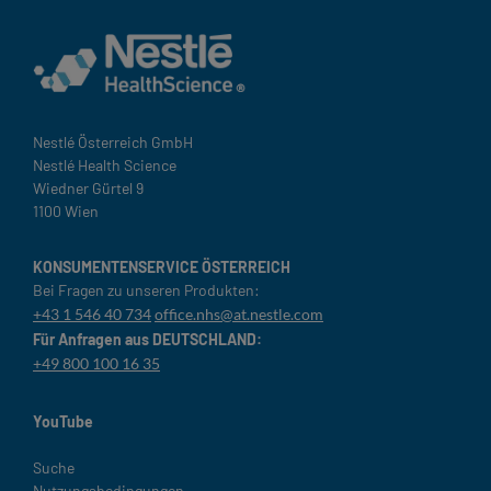
Nestlé Österreich GmbH
Nestlé Health Science
Wiedner Gürtel 9
1100 Wien
KONSUMENTENSERVICE ÖSTERREICH
Bei Fragen zu unseren Produkten:
+43 1 546 40 734
office.nhs@at.nestle.com
Für Anfragen aus DEUTSCHLAND:
+49 800 100 16 35
YouTube
Legal
Suche
Nutzungsbedingungen