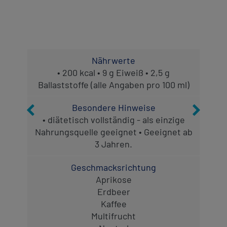
Ba
Nährwerte
•
• 200 kcal • 9 g Eiweiß • 2,5 g
Na
Ballaststoffe (alle Angaben pro 100 ml)
Besondere Hinweise
• diätetisch vollständig - als einzige
Nahrungsquelle geeignet • Geeignet ab
3 Jahren.
Geschmacksrichtung
Aprikose
Erdbeer
Kaffee
Multifrucht