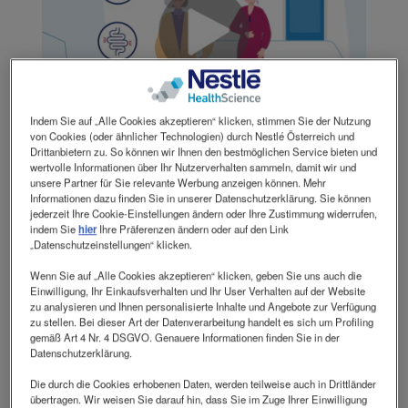
Indem Sie auf „Alle Cookies akzeptieren“ klicken, stimmen Sie der Nutzung
von Cookies (oder ähnlicher Technologien) durch Nestlé Österreich und
Drittanbietern zu. So können wir Ihnen den bestmöglichen Service bieten und
wertvolle Informationen über Ihr Nutzerverhalten sammeln, damit wir und
Erklärvideo
unsere Partner für Sie relevante Werbung anzeigen können. Mehr
Informationen dazu finden Sie in unserer Datenschutzerklärung. Sie können
jederzeit Ihre Cookie-Einstellungen ändern oder Ihre Zustimmung widerrufen,
In diesem Video erfahren Sie, welche
indem Sie
hier
Ihre Präferenzen ändern oder auf den Link
Ursachen Mangelernährung hat, wie sie
„Datenschutzeinstellungen“ klicken.
erkannt werden kann und welche Maßnahmen
Wenn Sie auf „Alle Cookies akzeptieren“ klicken, geben Sie uns auch die
zur Verbesserung der Ernährung ergriffen
Einwilligung, Ihr Einkaufsverhalten und Ihr User Verhalten auf der Website
werden können.
zu analysieren und Ihnen personalisierte Inhalte und Angebote zur Verfügung
zu stellen. Bei dieser Art der Datenverarbeitung handelt es sich um Profiling
gemäß Art 4 Nr. 4 DSGVO. Genauere Informationen finden Sie in der
Datenschutzerklärung.
Zum Video
Die durch die Cookies erhobenen Daten, werden teilweise auch in Drittländer
übertragen. Wir weisen Sie darauf hin, dass Sie im Zuge Ihrer Einwilligung