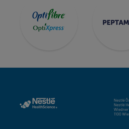
Nestlé 
Nestlé H
Wiedner 
1100 Wi