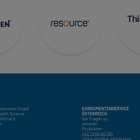
Österreich GmbH
KONSUMENTENSERVICE
ealth Science
ÖSTERREICH
Gürtel 9
Bei Fragen zu
en
unseren
Produkten:
+43 1 546 40 734
office.nhs@at.nestle.com