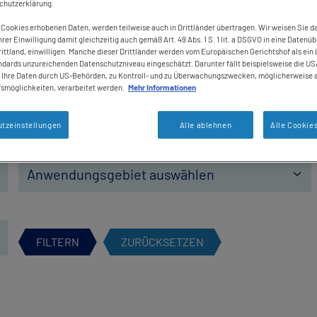
schutzerklärung.
 Cookies erhobenen Daten, werden teilweise auch in Drittländer übertragen. Wir weisen Sie da
hrer Einwilligung damit gleichzeitig auch gemäß Art. 49 Abs. 1 S. 1 lit. a DSGVO in eine Datenüb
ittland, einwilligen. Manche dieser Drittländer werden vom Europäischen Gerichtshof als ein
dards unzureichenden Datenschutzniveau eingeschätzt. Darunter fällt beispielsweise die USA
s Ihre Daten durch US-Behörden, zu Kontroll- und zu Überwachungszwecken, möglicherweise 
smöglichkeiten, verarbeitet werden.
Mehr Informationen
tzeinstellungen
Alle ablehnen
Alle Cookie
FILTERN
ZURÜCKSETZEN