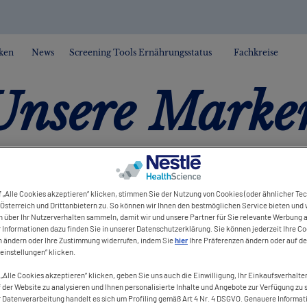
ken
News
Screening Tools Ernährungsstatus
Fachkreise
Unsere Marke
 „Alle Cookies akzeptieren“ klicken, stimmen Sie der Nutzung von Cookies (oder ähnlicher Te
Österreich und Drittanbietern zu. So können wir Ihnen den bestmöglichen Service bieten und 
n über Ihr Nutzerverhalten sammeln, damit wir und unsere Partner für Sie relevante Werbung 
Informationen dazu finden Sie in unserer Datenschutzerklärung. Sie können jederzeit Ihre Co
n ändern oder Ihre Zustimmung widerrufen, indem Sie
hier
Ihre Präferenzen ändern oder auf de
erung, Erhaltung un
einstellungen“ klicken.
„Alle Cookies akzeptieren“ klicken, geben Sie uns auch die Einwilligung, Ihr Einkaufsverhalten
 in allen Bereichen 
 der Website zu analysieren und Ihnen personalisierte Inhalte und Angebote zur Verfügung zu s
r Datenverarbeitung handelt es sich um Profiling gemäß Art 4 Nr. 4 DSGVO. Genauere Informat