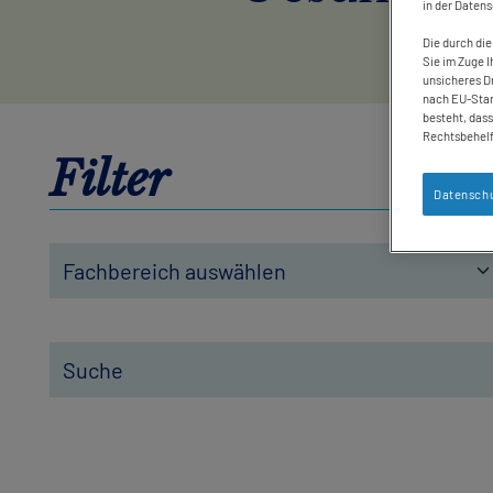
in der Daten
Die durch die
Sie im Zuge I
unsicheres Dr
nach EU-Stan
besteht, das
Rechtsbehelf
Filter
Datenschu