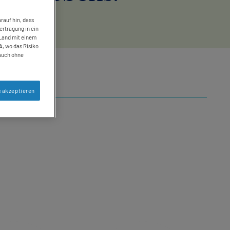
rauf hin, dass
ertragung in ein
 Land mit einem
, wo das Risiko
auch ohne
s akzeptieren