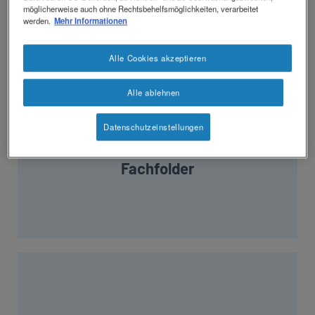
möglicherweise auch ohne Rechtsbehelfsmöglichkeiten, verarbeitet
Produktblätter
Mehr erfahren
werden.
Mehr Informationen
Alle Cookies akzeptieren
Alle ablehnen
Datenschutzeinstellungen
Fachfolder​
Mehr erfahren