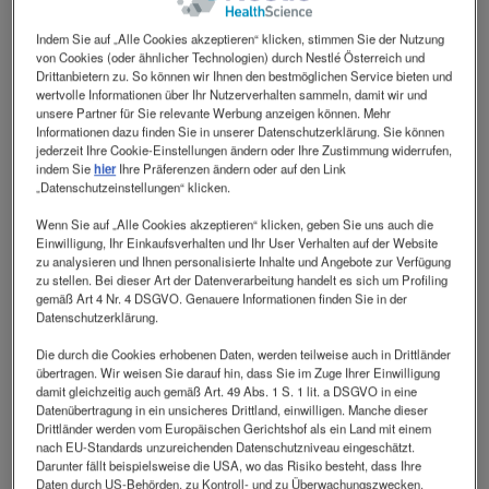
Verordnungsblätter​
Mehr erfahren
Indem Sie auf „Alle Cookies akzeptieren“ klicken, stimmen Sie der Nutzung
von Cookies (oder ähnlicher Technologien) durch Nestlé Österreich und
Drittanbietern zu. So können wir Ihnen den bestmöglichen Service bieten und
wertvolle Informationen über Ihr Nutzerverhalten sammeln, damit wir und
unsere Partner für Sie relevante Werbung anzeigen können. Mehr
Informationen dazu finden Sie in unserer Datenschutzerklärung. Sie können
jederzeit Ihre Cookie-Einstellungen ändern oder Ihre Zustimmung widerrufen,
indem Sie
hier
Ihre Präferenzen ändern oder auf den Link
„Datenschutzeinstellungen“ klicken.
Wenn Sie auf „Alle Cookies akzeptieren“ klicken, geben Sie uns auch die
Einwilligung, Ihr Einkaufsverhalten und Ihr User Verhalten auf der Website
zu analysieren und Ihnen personalisierte Inhalte und Angebote zur Verfügung
Bestellblätter für Pflegeheime
Mehr erfahren
zu stellen. Bei dieser Art der Datenverarbeitung handelt es sich um Profiling
gemäß Art 4 Nr. 4 DSGVO. Genauere Informationen finden Sie in der
Datenschutzerklärung.
Die durch die Cookies erhobenen Daten, werden teilweise auch in Drittländer
übertragen. Wir weisen Sie darauf hin, dass Sie im Zuge Ihrer Einwilligung
damit gleichzeitig auch gemäß Art. 49 Abs. 1 S. 1 lit. a DSGVO in eine
Datenübertragung in ein unsicheres Drittland, einwilligen. Manche dieser
Drittländer werden vom Europäischen Gerichtshof als ein Land mit einem
nach EU-Standards unzureichenden Datenschutzniveau eingeschätzt.
Darunter fällt beispielsweise die USA, wo das Risiko besteht, dass Ihre
Daten durch US-Behörden, zu Kontroll- und zu Überwachungszwecken,