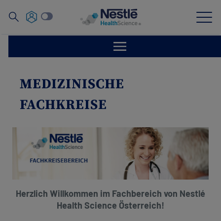
Suche
nach
Skip
to
main
Unsere Expertise
content
MEDIZINISCHE
Unsere Marken
FACHKREISE
News
Screening Tools Ernährungsstatus
Fachkreise
Herzlich Willkommen im Fachbereich von Nestlé
Health Science Österreich!​
Über uns
Contact
Unsere Mitarbeiter