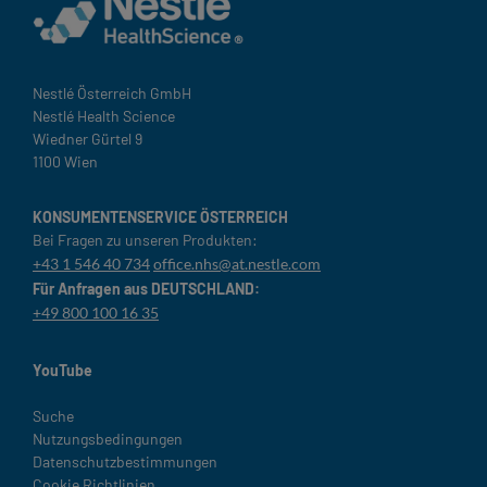
Nestlé Österreich GmbH
Nestlé Health Science
Wiedner Gürtel 9
1100 Wien
KONSUMENTENSERVICE ÖSTERREICH
Bei Fragen zu unseren Produkten:
+43 1 546 40 734
office.nhs@at.nestle.com
Für Anfragen aus DEUTSCHLAND:
+49 800 100 16 35
YouTube
Legal
Suche
Nutzungsbedingungen
Datenschutzbestimmungen
Cookie Richtlinien