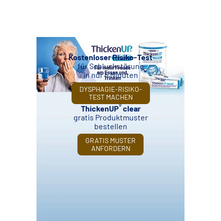
Kostenloser Risiko-Test
für Schluckstörung
in nur 5 Minuten
DYSPHAGIE-RISIKO-
TEST MACHEN
®
ThickenUP
clear
gratis Produktmuster
bestellen
GRATIS MUSTER
ANFORDERN