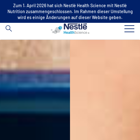
Suche
Zum 1. April 2026 hat sich Nestlé Health Science mit Nestlé
Nutrition zusammengeschlossen. Im Rahmen dieser Umstellung
nach
wird es einige Änderungen auf dieser Website geben.
Skip to main content
Unsere Expertise
Unsere Marken
News
Screening Tools Ernährungsstatus
Fachkreise