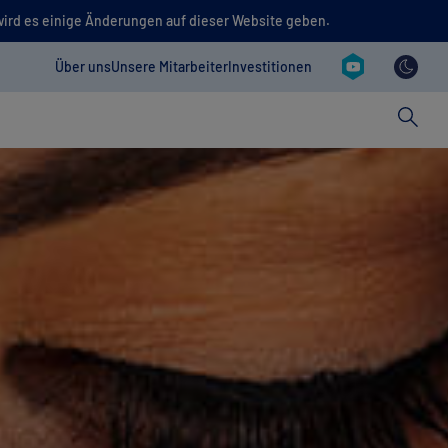
wird es einige Änderungen auf dieser Website geben.
Social reva
Contact revamp
Über uns
Unsere Mitarbeiter
Investitionen