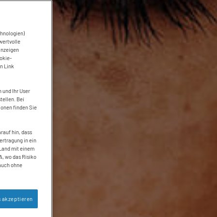
chnologien)
wertvolle
anzeigen
okie-
n Link
 und Ihr User
tellen. Bei
ionen finden Sie
rauf hin, dass
ertragung in ein
 Land mit einem
, wo das Risiko
auch ohne
s akzeptieren