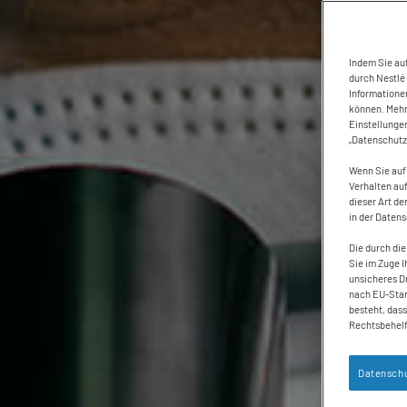
Indem Sie auf
durch Nestlé 
Informatione
können. Mehr 
Einstellunge
„Datenschutz
Wenn Sie auf 
Verhalten auf
dieser Art de
in der Daten
Die durch die
Sie im Zuge I
unsicheres Dr
nach EU-Stan
besteht, das
Rechtsbehelf
Datenschu