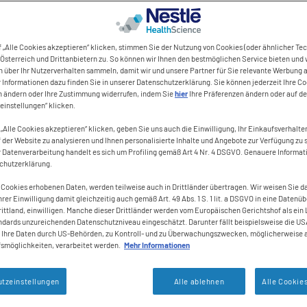
 „Alle Cookies akzeptieren“ klicken, stimmen Sie der Nutzung von Cookies (oder ähnlicher Te
Österreich und Drittanbietern zu. So können wir Ihnen den bestmöglichen Service bieten und 
n über Ihr Nutzerverhalten sammeln, damit wir und unsere Partner für Sie relevante Werbung 
Informationen dazu finden Sie in unserer Datenschutzerklärung. Sie können jederzeit Ihre Co
n ändern oder Ihre Zustimmung widerrufen, indem Sie
hier
Ihre Präferenzen ändern oder auf de
einstellungen“ klicken.
„Alle Cookies akzeptieren“ klicken, geben Sie uns auch die Einwilligung, Ihr Einkaufsverhalten
 der Website zu analysieren und Ihnen personalisierte Inhalte und Angebote zur Verfügung zu s
r Datenverarbeitung handelt es sich um Profiling gemäß Art 4 Nr. 4 DSGVO. Genauere Informat
schutzerklärung.
 Cookies erhobenen Daten, werden teilweise auch in Drittländer übertragen. Wir weisen Sie da
hrer Einwilligung damit gleichzeitig auch gemäß Art. 49 Abs. 1 S. 1 lit. a DSGVO in eine Datenüb
ittland, einwilligen. Manche dieser Drittländer werden vom Europäischen Gerichtshof als ein
dards unzureichenden Datenschutzniveau eingeschätzt. Darunter fällt beispielsweise die USA
s Ihre Daten durch US-Behörden, zu Kontroll- und zu Überwachungszwecken, möglicherweise 
smöglichkeiten, verarbeitet werden.
Mehr Informationen
tzeinstellungen
Alle ablehnen
Alle Cookie