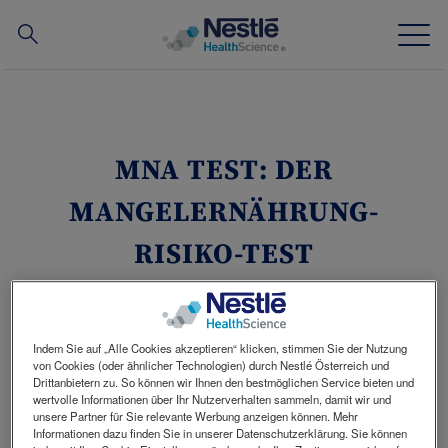
Suche
nach
Skip
to
main
Unsere Expertise
content
MNA TEST: DER
Unsere Marken
MANGELERNÄHRUNG-
News
RISIKO-TEST
Screening Tools Ernährungsstatus
®
Das MNA
(Mini Nutritional Assessment)
Fachkreise
ist ein Screening-Instrument, mit dessen
Indem Sie auf „Alle Cookies akzeptieren“ klicken, stimmen Sie der Nutzung
von Cookies (oder ähnlicher Technologien) durch Nestlé Österreich und
Hilfe einfach und rasch eine bestehende
Drittanbietern zu. So können wir Ihnen den bestmöglichen Service bieten und
Mangelernährung bzw. das Risiko für
wertvolle Informationen über Ihr Nutzerverhalten sammeln, damit wir und
Mangelernährung erkannt werden kann.
unsere Partner für Sie relevante Werbung anzeigen können. Mehr
Über uns
Contact
Informationen dazu finden Sie in unserer Datenschutzerklärung. Sie können
Unsere Mitarbeiter