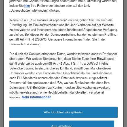
revamp
jederzeit Ihre Cookie-Einstellungen ändern oder Ihre Zustimmung widerrufen,
Social
Investitionen
indem Sie
hier
Ihre Präferenzen ändern oder auf den Link
revamp
„Datenschutzeinstellungen“ klicken.
MNA-TEST SOFORT
Ansicht wechseln
v2
MACHEN
Wenn Sie auf „Alle Cookies akzeptieren“ klicken, geben Sie uns auch die
Einwilligung, Ihr Einkaufsverhalten und Ihr User Verhalten auf der Website
zu analysieren und Ihnen personalisierte Inhalte und Angebote zur Verfügung
zu stellen. Bei dieser Art der Datenverarbeitung handelt es sich um Profiling
gemäß Art 4 Nr. 4 DSGVO. Genauere Informationen finden Sie in der
MNA-TEST KURZVERSION
Datenschutzerklärung.
HERUNTERLADEN
Die durch die Cookies erhobenen Daten, werden teilweise auch in Drittländer
übertragen. Wir weisen Sie darauf hin, dass Sie im Zuge Ihrer Einwilligung
damit gleichzeitig auch gemäß Art. 49 Abs. 1 S. 1 lit. a DSGVO in eine
MNA-TEST LANGVERSION
Datenübertragung in ein unsicheres Drittland, einwilligen. Manche dieser
Drittländer werden vom Europäischen Gerichtshof als ein Land mit einem
HERUNTERLADEN
nach EU-Standards unzureichenden Datenschutzniveau eingeschätzt.
Darunter fällt beispielsweise die USA, wo das Risiko besteht, dass Ihre
Daten durch US-Behörden, zu Kontroll- und zu Überwachungszwecken,
möglicherweise auch ohne Rechtsbehelfsmöglichkeiten, verarbeitet
Anamnese
werden.
Mehr Informationen
1
2
3
4
5
6
Alle Cookies akzeptieren
Hat die Nahrungsaufnahme während der zurückliegenden 3
Alle ablehnen