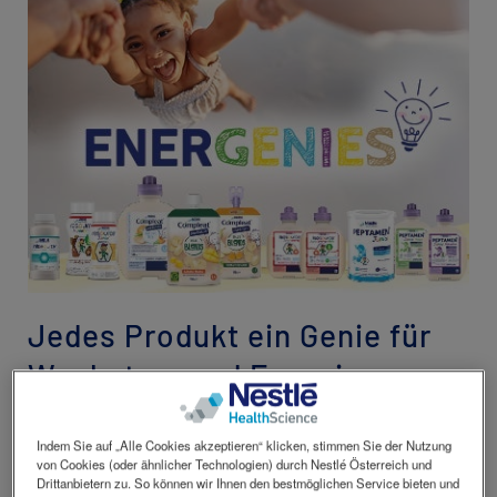
revamp
Investitionen
Social
revamp
Ansicht wechseln
v2
Jedes Produkt ein Genie für
Wachstum und Energie
Eine ausgewogene Ernährung liefert Makro- und
Mikronährstoffe als Bausteine für altersgerechtes
Indem Sie auf „Alle Cookies akzeptieren“ klicken, stimmen Sie der Nutzung
von Cookies (oder ähnlicher Technologien) durch Nestlé Österreich und
Wachstum und Entwicklung. Diese ist gerade im
Drittanbietern zu. So können wir Ihnen den bestmöglichen Service bieten und