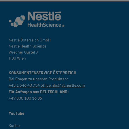
Nestlé Österreich GmbH
Nestlé Health Science
Wiedner Gürtel 9
1100 Wien
KONSUMENTENSERVICE ÖSTERREICH
Bei Fragen zu unseren Produkten:
+43 1 546 40 734
office.nhs@at.nestle.com
Für Anfragen aus DEUTSCHLAND:
+49 800 100 16 35
YouTube
Legal
Suche