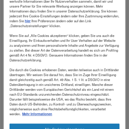
Kinder- und Jugendalter von enormer Bedeutung,
wertvolle Informationen über Ihr Nutzerverhalten sammeln, damit wir und
unsere Partner für Sie relevante Werbung anzeigen können. Mehr
damit die Kleinsten unter uns ihr volles Potential
Informationen dazu finden Sie in unserer Datenschutzerklärung. Sie können
ausschöpfen können.
jederzeit Ihre Cookie-Einstellungen ändern oder Ihre Zustimmung widerrufen,
indem Sie
hier
Ihre Präferenzen ändern oder auf den Link
Die Realität zeigt aber, dass eine ausgewogene,
„Datenschutzeinstellungen“ klicken.
bedarfsgerechte Ernährung durch einen
Wenn Sie auf „Alle Cookies akzeptieren“ klicken, geben Sie uns auch die
gesteigerten Energiebedarf, unzureichende
Einwilligung, Ihr Einkaufsverhalten und Ihr User Verhalten auf der Website
zu analysieren und Ihnen personalisierte Inhalte und Angebote zur Verfügung
Nahrungsaufnahme oder Malabsorption aufgrund
zu stellen. Bei dieser Art der Datenverarbeitung handelt es sich um Profiling
von akuten oder chronischen Erkrankungen
gemäß Art 4 Nr. 4 DSGVO. Genauere Informationen finden Sie in der
schwer zu erreichen sein kann. Mangelernährung
Datenschutzerklärung.
und eine daraus resultierende Wachstums- und
Die durch die Cookies erhobenen Daten, werden teilweise auch in Drittländer
1
Gedeihstörung kann die Folge sein.
Rund 15-30 %
übertragen. Wir weisen Sie darauf hin, dass Sie im Zuge Ihrer Einwilligung
damit gleichzeitig auch gemäß Art. 49 Abs. 1 S. 1 lit. a DSGVO in eine
der pädiatrischen Patient:innen in Europa sind
Datenübertragung in ein unsicheres Drittland, einwilligen. Manche dieser
mangelernährt und bedürfen daher besonderer
Drittländer werden vom Europäischen Gerichtshof als ein Land mit einem
2
Aufmerksamkeit.
nach EU-Standards unzureichenden Datenschutzniveau eingeschätzt.
Darunter fällt beispielsweise die USA, wo das Risiko besteht, dass Ihre
Daten durch US-Behörden, zu Kontroll- und zu Überwachungszwecken,
Nestle Health Science richtet mit der
möglicherweise auch ohne Rechtsbehelfsmöglichkeiten, verarbeitet
Produktgruppe der Energenies den Fokus auf die
werden.
Mehr Informationen
kleinen Patienten. Jedes Produkt ist auf seine Art
ein Energie-Genie, das betroffene Kinder ab