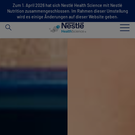
Suche
Zum 1. April 2026 hat sich Nestlé Health Science mit Nestlé
Nutrition zusammengeschlossen. Im Rahmen dieser Umstellung
nach
wird es einige Änderungen auf dieser Website geben.
Skip to main content
Unsere Expertise
Unsere Marken
News
Screening Tools Ernährungsstatus
Fachkreise