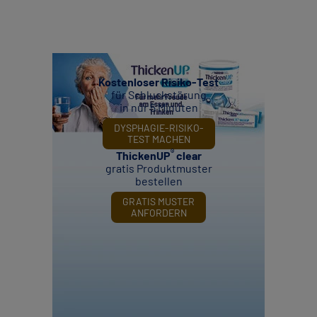
Kostenloser Risiko-Test
für Schluckstörung
in nur 5 Minuten
DYSPHAGIE-RISIKO-
TEST MACHEN
®
ThickenUP
clear
gratis Produktmuster
bestellen
GRATIS MUSTER
ANFORDERN