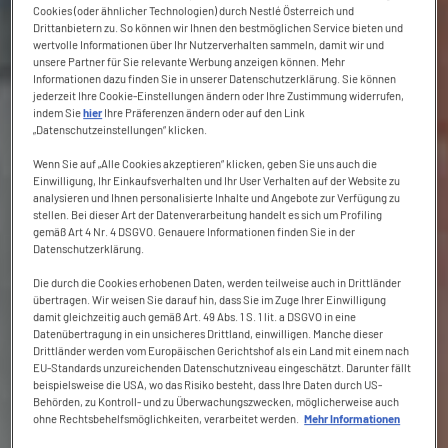
Cookies (oder ähnlicher Technologien) durch Nestlé Österreich und
Drittanbietern zu. So können wir Ihnen den bestmöglichen Service bieten und
wertvolle Informationen über Ihr Nutzerverhalten sammeln, damit wir und
unsere Partner für Sie relevante Werbung anzeigen können. Mehr
Informationen dazu finden Sie in unserer Datenschutzerklärung. Sie können
jederzeit Ihre Cookie-Einstellungen ändern oder Ihre Zustimmung widerrufen,
indem Sie
hier
Ihre Präferenzen ändern oder auf den Link
„Datenschutzeinstellungen“ klicken.
Wenn Sie auf „Alle Cookies akzeptieren“ klicken, geben Sie uns auch die
Einwilligung, Ihr Einkaufsverhalten und Ihr User Verhalten auf der Website zu
analysieren und Ihnen personalisierte Inhalte und Angebote zur Verfügung zu
stellen. Bei dieser Art der Datenverarbeitung handelt es sich um Profiling
gemäß Art 4 Nr. 4 DSGVO. Genauere Informationen finden Sie in der
Datenschutzerklärung.
Die durch die Cookies erhobenen Daten, werden teilweise auch in Drittländer
übertragen. Wir weisen Sie darauf hin, dass Sie im Zuge Ihrer Einwilligung
damit gleichzeitig auch gemäß Art. 49 Abs. 1 S. 1 lit. a DSGVO in eine
Datenübertragung in ein unsicheres Drittland, einwilligen. Manche dieser
Drittländer werden vom Europäischen Gerichtshof als ein Land mit einem nach
EU-Standards unzureichenden Datenschutzniveau eingeschätzt. Darunter fällt
beispielsweise die USA, wo das Risiko besteht, dass Ihre Daten durch US-
Behörden, zu Kontroll- und zu Überwachungszwecken, möglicherweise auch
ohne Rechtsbehelfsmöglichkeiten, verarbeitet werden.
Mehr Informationen