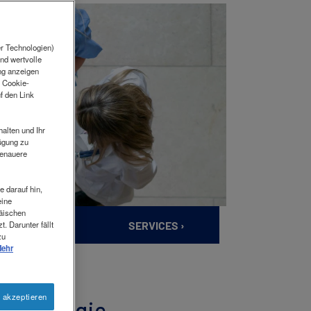
er Technologien)
nd wertvolle
ng anzeigen
e Cookie-
f den Link
alten und Ihr
fügung zu
Genauere
e darauf hin,
eine
päischen
PRODUKTE ›
SERVICES ›
 Darunter fällt
zu
ehr
 akzeptieren
i Dysphagie