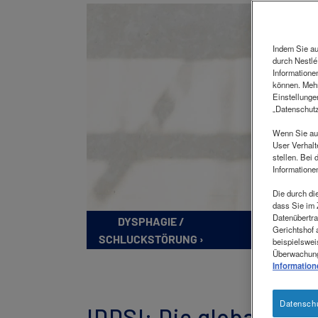
Indem Sie au
durch Nestlé
Informatione
können. Mehr
Einstellunge
„Datenschutz
Wenn Sie auf
User Verhalt
stellen. Bei
Informatione
Die durch di
dass Sie im 
Datenübertra
DYSPHAGIE /
DIAGNOSE ›
Gerichtshof 
SCHLUCKSTÖRUNG ›
beispielswei
Überwachung
Information
Datenschu
IDDSI: Die global ein