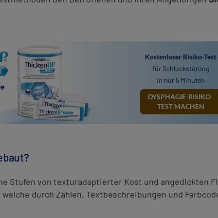
Kostenloser Risiko-Test
für Schluckstörung
in nur 5 Minuten
DYSPHAGIE-RISIKO-
TEST MACHEN
gebaut?
ne Stufen von texturadaptierter Kost und angedickten Fl
, welche durch Zahlen, Textbeschreibungen und Farbcod