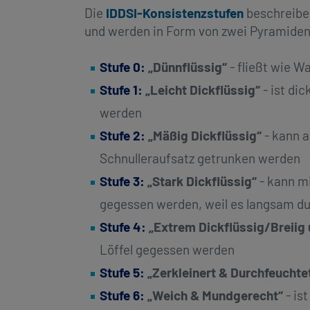
Die
IDDSI-Konsistenzstufen
beschreibe
und werden in Form von zwei Pyramiden 
Stufe 0:
„Dünnflüssig“
- fließt wie W
Stufe 1:
„Leicht Dickflüssig“
- ist di
werden
Stufe 2:
„Mäßig Dickflüssig“
- kann a
Schnulleraufsatz getrunken werden
Stufe 3:
„Stark Dickflüssig“
- kann mi
gegessen werden, weil es langsam dur
Stufe 4:
„Extrem Dickflüssig/Breiig 
Löffel gegessen werden
Stufe 5:
„Zerkleinert & Durchfeuchte
Stufe 6:
„Weich & Mundgerecht“
- is