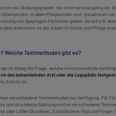
inition von Dickungsgraden, die international gültig ist.
ler Altersstufen, in allen Pflegestufen und -situationen
treuung von Dysphagie-Patienten geben. So soll z.B. feh
dem erleichtert es die Arbeit in Küche und Pflege sow
fe? Welche Testmethoden gibt es?
örige im Alltag die Frage, welche Konsistenzstufe benöti
ch den behandelnden Arzt oder die Logopädin festgeste
e Schritt ist.
hen verschiedene Testmethoden zur Verfügung. Für Flüs
este und druckfeste Nahrungsmittel verschiedene Testm
est oder Löffel-Drucktest, Essstäbchen-Test und Finger-