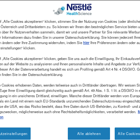
f „Alle Cookies akzeptieren“ klicken, stimmen Sie der Nutzung von Cookies (oder ähnlich
 Österreich und Drittanbietern zu. So können wir Ihnen den bestmöglichen Service bieten u
n über Ihr Nutzerverhalten sammeln, damit wir und unsere Partner für Sie relevante Werbu
 Informationen dazu finden Sie in unserer Datenschutzerklärung. Sie können jederzeit Ihr
n ändern oder Ihre Zustimmung widerrufen, indem Sie
hier
Ihre Präferenzen ändern oder au
einstellungen“ klicken.
 „Alle Cookies akzeptieren“ klicken, geben Sie uns auch die Einwilligung, Ihr Einkaufsverh
en auf der Website zu analysieren und Ihnen personalisierte Inhalte und Angebote zur Ver
 dieser Art der Datenverarbeitung handelt es sich um Profiling gemäß Art 4 Nr. 4 DSGVO. 
n finden Sie in der Datenschutzerklärung.
e Cookies erhobenen Daten, werden teilweise auch in Drittländer übertragen. Wir weisen Si
Zuge Ihrer Einwilligung damit gleichzeitig auch gemäß Art. 49 Abs. 1 S. 1 lit. a DSGVO in 
gung in ein unsicheres Drittland, einwilligen. Manche dieser Drittländer werden vom Euro
BEHANDLUNG ›
ERNÄHRUNG ›
als ein Land mit einem nach EU-Standards unzureichenden Datenschutzniveau eingeschätzt.
se die USA, wo das Risiko besteht, dass Ihre Daten durch US-Behörden, zu Kontroll- und 
szwecken, möglicherweise auch ohne Rechtsbehelfsmöglichkeiten, verarbeitet werden.
M
en
tzeinstellungen
Alle ablehnen
Alle Cookies
heitlichen Konsistenzstufen be