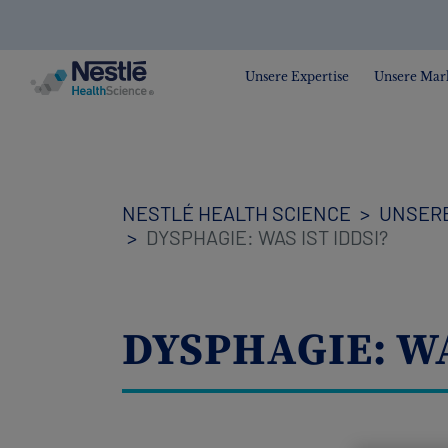
Suche
nach
Unsere Expertise
Unsere Mar
Skip
to
main
content
NESTLÉ HEALTH SCIENCE
UNSERE
DYSPHAGIE: WAS IST IDDSI?
DYSPHAGIE: WA