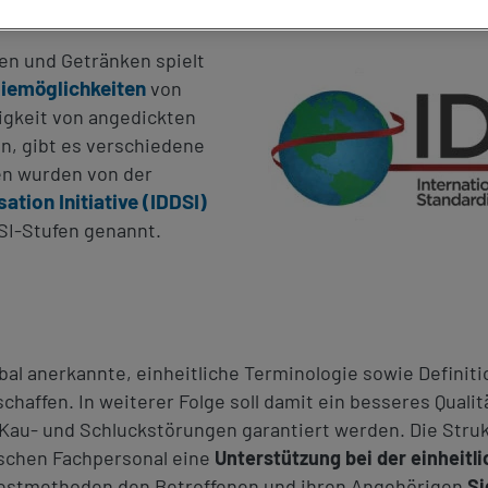
en und Getränken spielt
iemöglichkeiten
von
igkeit von angedickten
n, gibt es verschiedene
en wurden von der
ation Initiative (IDDSI)
SI-Stufen genannt.
obal anerkannte, einheitliche Terminologie sowie Definit
schaffen. In weiterer Folge soll damit ein besseres Qua
au- und Schluckstörungen garantiert werden. Die Struk
schen Fachpersonal eine
Unterstützung bei der einheitl
 Testmethoden den Betroffenen und ihren Angehörigen
Si