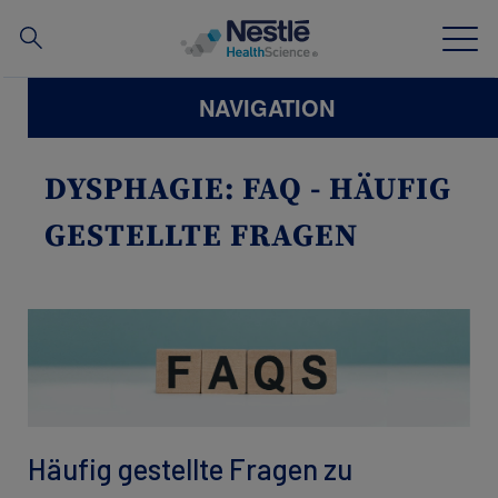
Suche
nach
Skip
NAVIGATION
to
main
Unsere Expertise
content
DYSPHAGIE: FAQ - HÄUFIG
Unsere Marken
GESTELLTE FRAGEN
News
Screening Tools Ernährungsstatus
Fachkreise
Häufig gestellte Fragen zu
Über uns
Contact
Unsere Mitarbeiter