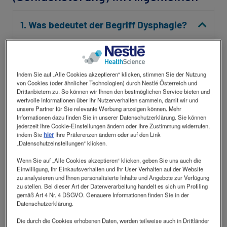
1. Was bedeutet der Begriff Dysphagie?
In folgendem Artikel erfahren Sie mehr zum
Thema Dysphagie (Schluckstörung) und dem
Indem Sie auf „Alle Cookies akzeptieren“ klicken, stimmen Sie der Nutzung
Schluckvorgang:
Was ist Dysphagie
?
von Cookies (oder ähnlicher Technologien) durch Nestlé Österreich und
Drittanbietern zu. So können wir Ihnen den bestmöglichen Service bieten und
wertvolle Informationen über Ihr Nutzerverhalten sammeln, damit wir und
Außerdem empfehlen wir Ihnen unser
unsere Partner für Sie relevante Werbung anzeigen können. Mehr
Informationen dazu finden Sie in unserer Datenschutzerklärung. Sie können
Dysphagie-Erklärvideo, das in weniger als 5
jederzeit Ihre Cookie-Einstellungen ändern oder Ihre Zustimmung widerrufen,
Minuten die Grundlagen, Ursachen, Folgen
indem Sie
hier
Ihre Präferenzen ändern oder auf den Link
sowie den EAT-10 Risiko-Test und das Thema
„Datenschutzeinstellungen“ klicken.
Ernährungstherapie zusammenfasst:
Wenn Sie auf „Alle Cookies akzeptieren“ klicken, geben Sie uns auch die
Erklärvideo
.
Einwilligung, Ihr Einkaufsverhalten und Ihr User Verhalten auf der Website
zu analysieren und Ihnen personalisierte Inhalte und Angebote zur Verfügung
zu stellen. Bei dieser Art der Datenverarbeitung handelt es sich um Profiling
gemäß Art 4 Nr. 4 DSGVO. Genauere Informationen finden Sie in der
2. Was kann ich tun, wenn ich vermute,
Datenschutzerklärung.
dass ich/ein Angehöriger an einer
Die durch die Cookies erhobenen Daten, werden teilweise auch in Drittländer
Schluckstörung leidet?