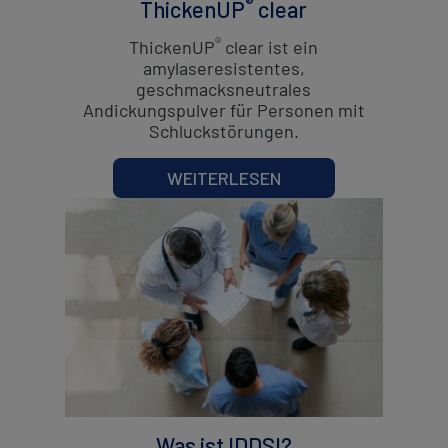
®
ThickenUP
clear
®
ThickenUP
clear ist ein
amylaseresistentes,
geschmacksneutrales
Andickungspulver für Personen mit
Schluckstörungen.
WEITERLESEN
Was ist IDDSI?