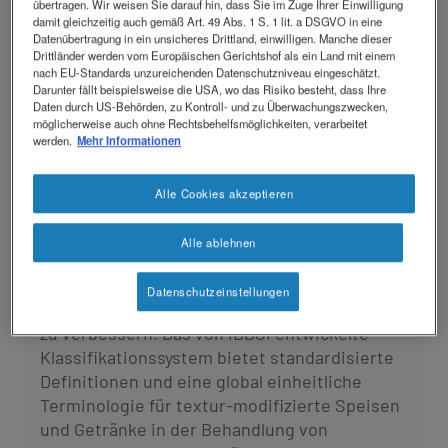
übertragen. Wir weisen Sie darauf hin, dass Sie im Zuge Ihrer Einwilligung
damit gleichzeitig auch gemäß Art. 49 Abs. 1 S. 1 lit. a DSGVO in eine
Datenübertragung in ein unsicheres Drittland, einwilligen. Manche dieser
Drittländer werden vom Europäischen Gerichtshof als ein Land mit einem
Fragen zu IDDSI und dem Andicken
nach EU-Standards unzureichenden Datenschutzniveau eingeschätzt.
Darunter fällt beispielsweise die USA, wo das Risiko besteht, dass Ihre
von Getränken sowie Speisen
Daten durch US-Behörden, zu Kontroll- und zu Überwachungszwecken,
möglicherweise auch ohne Rechtsbehelfsmöglichkeiten, verarbeitet
werden.
Mehr Informationen
1. Was ist IDDSI?
Alle Cookies akzeptieren
Die Abkürzung IDDSI steht für
International
Dysphagia Diet Standardisation Initiative
Alle ablehnen
(
www.iddsi.at
,
www.iddsi.org
). IDDSI ist eine
globale Initiative, um das Leben von weltweit
Datenschutzeinstellungen
590 Millionen Menschen mit Schluckstörungen
zu verbessern. Das von IDDSI entwickelte
Klassifikationssystem bietet standardisierte
Definitionen und eine global einheitliche
Terminologie für textur-modifizierte Speisen
und Getränke in der Behandlung von