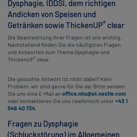
revamp
Dysphagie, IDDSI, dem richtigen
Social
Investitionen
revamp
Andicken von Speisen und
Ansicht wechseln
v2
®
Getränken sowie ThickenUP
clear
Die Beantwortung Ihrer Fragen ist uns wichtig.
Nachstehend finden Sie die häufigsten Fragen
und Antworten zum Thema Dysphagie und
®
ThickenUP
clear.
Die gesuchte Antwort ist nicht dabei? Kein
Problem, wir sind gerne für Sie da! Bitte senden
Sie uns eine E-Mail an
office.nhs@at.nestle.com
oder kontaktieren Sie uns telefonisch unter
+43 1
546 40 734
.
Fragen zu Dysphagie
(Schluckstörung) im Allgemeinen